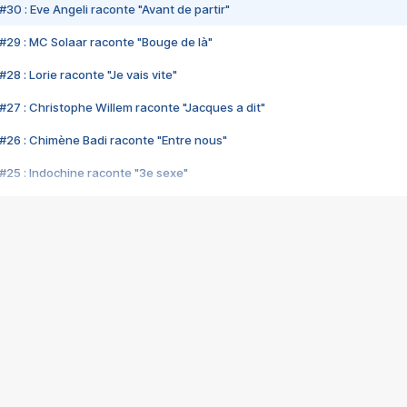
#30 : Eve Angeli raconte "Avant de partir"
#29 : MC Solaar raconte "Bouge de là"
28 : Lorie raconte "Je vais vite"
#27 : Christophe Willem raconte "Jacques a dit"
#26 : Chimène Badi raconte "Entre nous"
#25 : Indochine raconte "3e sexe"
#24 : Zaho raconte "C'est chelou"
#23 : Patrick Bruel raconte "Au café des délices"
#22 : Kyo raconte "Le chemin"
#21 : Nolwenn Leroy raconte "Cassé"
#20 : Patrick Hernandez raconte "Born to be alive"
#19 : Lorie raconte "Près de moi"
#18 : Michael Jones raconte "A nos actes manqués" (avec Jean-Jacque