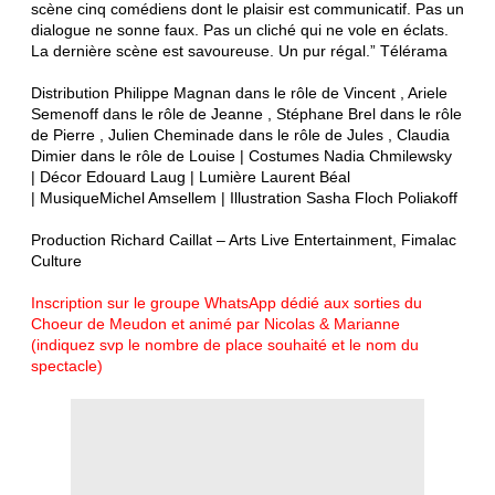
scène cinq comédiens dont le plaisir est communicatif. Pas un
dialogue ne sonne faux. Pas un cliché qui ne vole en éclats.
La dernière scène est savoureuse. Un pur régal.”
Télérama
Distribution
Philippe Magnan dans le rôle de Vincent , Ariele
Semenoff dans le rôle de Jeanne , Stéphane Brel dans le rôle
de Pierre , Julien Cheminade dans le rôle de Jules , Claudia
Dimier dans le rôle de Louise |
Costumes
Nadia Chmilewsky
|
Décor
Edouard Laug |
Lumière
Laurent Béal
|
Musique
Michel Amsellem |
Illustration
Sasha Floch Poliakoff
Production Richard Caillat – Arts Live Entertainment, Fimalac
Culture
Inscription sur le
groupe WhatsApp
dédié aux sorties du
Choeur de Meudon et animé par Nicolas & Marianne
(indiquez svp le nombre de place souhaité et le nom du
spectacle)