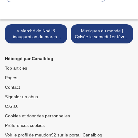
< Marché de Noël &
Musiques du monde |
inauguration du marché
Cylsée le samedi 1er février
rénové de maison rouge
20h45 à Robert Doisneau >
Hébergé par Canalblog
Top articles
Pages
Contact
Signaler un abus
C.G.U.
Cookies et données personnelles
Préférences cookies
Voir le profil de meudon92 sur le portail Canalblog