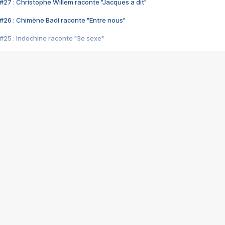
#27 : Christophe Willem raconte "Jacques a dit"
#26 : Chimène Badi raconte "Entre nous"
#25 : Indochine raconte "3e sexe"
#24 : Zaho raconte "C'est chelou"
#23 : Patrick Bruel raconte "Au café des délices"
#22 : Kyo raconte "Le chemin"
#21 : Nolwenn Leroy raconte "Cassé"
#20 : Patrick Hernandez raconte "Born to be alive"
#19 : Lorie raconte "Près de moi"
#18 : Michael Jones raconte "A nos actes manqués" (avec Jean-Jacque
#17 : Khaled raconte "Aïcha"
#16 : Corneille raconte "Parce qu'on vient de loin"
#15 : Indochine raconte "L'aventurier"