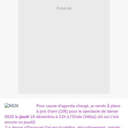
Publicité
Pour cause d'agenda chargé, je vends
1
place
à prix d'ami (10€) pour le spectacle de danse
K626 le
jeudi
18 décembre à 21h à l'Onde (Vélizy)
(et oui c'est
encore un jeudi!)
"La danse d’Emanuel Gat est tourbillon, étourdissement, spirale