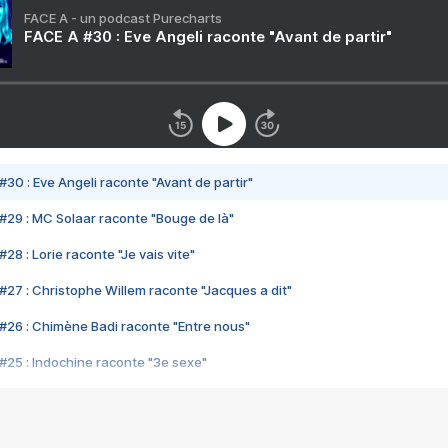
FACE A - un podcast Purecharts
FACE A #30 : Eve Angeli raconte "Avant de partir"
#30 : Eve Angeli raconte "Avant de partir"
#29 : MC Solaar raconte "Bouge de là"
28 : Lorie raconte "Je vais vite"
#27 : Christophe Willem raconte "Jacques a dit"
#26 : Chimène Badi raconte "Entre nous"
#25 : Indochine raconte "3e sexe"
#24 : Zaho raconte "C'est chelou"
#23 : Patrick Bruel raconte "Au café des délices"