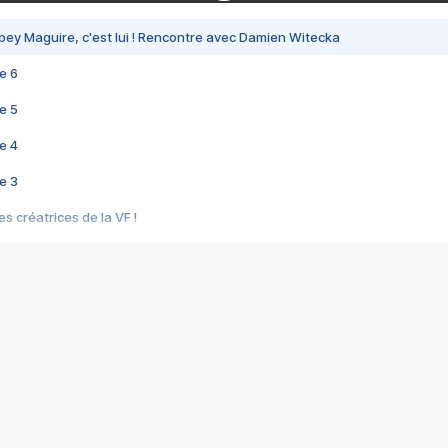
bey Maguire, c'est lui ! Rencontre avec Damien Witecka
e 6
e 5
e 4
e 3
s créatrices de la VF !
e 2
e 1
e Mektoub My Love arrive enfin ! Rencontre avec Shaïn Boumedine et Sal
i : après Toni en famille
elle réalise le bouleversant Dites lui que je l'aime
ais ! Rencontre autour de Vie privée de Rebecca Zlotowski