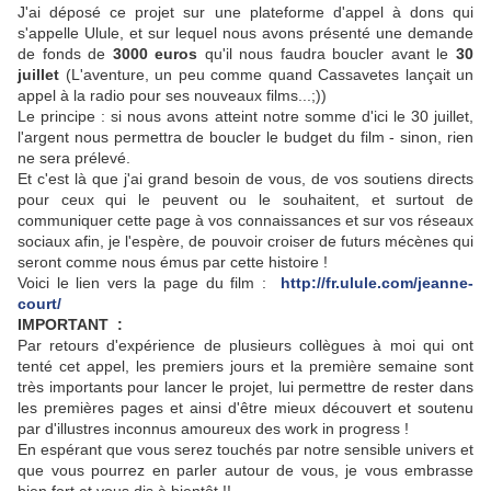
J'ai déposé ce projet sur une plateforme d'appel à dons qui
s'appelle Ulule, et sur lequel nous avons présenté une demande
de fonds de
3000 euros
qu'il nous faudra boucler avant le
30
juillet
(L'aventure, un peu comme quand Cassavetes lançait un
appel à la radio pour ses nouveaux films...;))
Le principe : si nous avons atteint notre somme d'ici le 30 juillet,
l'argent nous permettra de boucler le budget du film - sinon, rien
ne sera prélevé.
Et c'est là que j'ai grand besoin de vous, de vos soutiens directs
pour ceux qui le peuvent ou le souhaitent, et surtout de
communiquer cette page à vos connaissances et sur vos réseaux
sociaux afin, je l'espère, de pouvoir croiser de futurs mécènes qui
seront comme nous émus par cette histoire !
Voici le lien vers la page du film :
http://fr.ulule.com/jeanne-
court/
IMPORTANT :
Par retours d'expérience de plusieurs collègues à moi qui ont
tenté cet appel, les premiers jours et la première semaine sont
très importants pour lancer le projet, lui permettre de rester dans
les premières pages et ainsi d'être mieux découvert et soutenu
par d'illustres inconnus amoureux des work in progress !
En espérant que vous serez touchés par notre sensible univers et
que vous pourrez en parler autour de vous, je vous embrasse