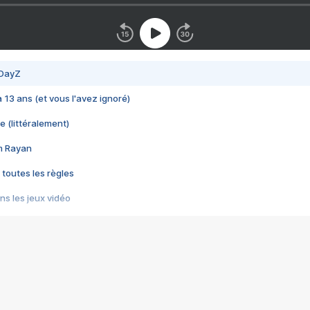
 DayZ
 a 13 ans (et vous l'avez ignoré)
e (littéralement)
im Rayan
 toutes les règles
s les jeux vidéo
us choquant de Rockstar ? - Le scandale BULLY
e plus moche de Steam
du RÊVE tourne au CAUCHEMAR
pendant 8 heures