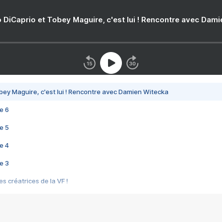
 DiCaprio et Tobey Maguire, c'est lui ! Rencontre avec Dam
bey Maguire, c'est lui ! Rencontre avec Damien Witecka
e 6
e 5
e 4
e 3
s créatrices de la VF !
e 2
e 1