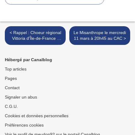
< Rappel : Choeur régional
Le Misanthrope le mercredi
Vittoria d'Île-de-France -
11 mars à 20h45 au CAC >
Michel Piquemal - à Eglise
Saint-Esprit de Meudon la
Forêt
Hébergé par Canalblog
Top articles
Pages
Contact
Signaler un abus
C.G.U.
Cookies et données personnelles
Préférences cookies
Voir le profil de meudon92 sur le portail Canalblog