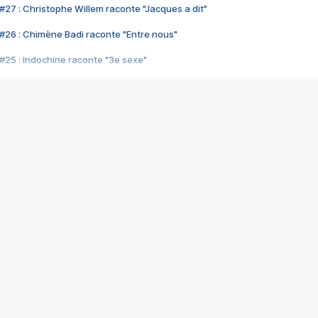
#27 : Christophe Willem raconte "Jacques a dit"
#26 : Chimène Badi raconte "Entre nous"
#25 : Indochine raconte "3e sexe"
#24 : Zaho raconte "C'est chelou"
#23 : Patrick Bruel raconte "Au café des délices"
#22 : Kyo raconte "Le chemin"
#21 : Nolwenn Leroy raconte "Cassé"
#20 : Patrick Hernandez raconte "Born to be alive"
#19 : Lorie raconte "Près de moi"
#18 : Michael Jones raconte "A nos actes manqués" (avec Jean-Jacque
#17 : Khaled raconte "Aïcha"
#16 : Corneille raconte "Parce qu'on vient de loin"
#15 : Indochine raconte "L'aventurier"