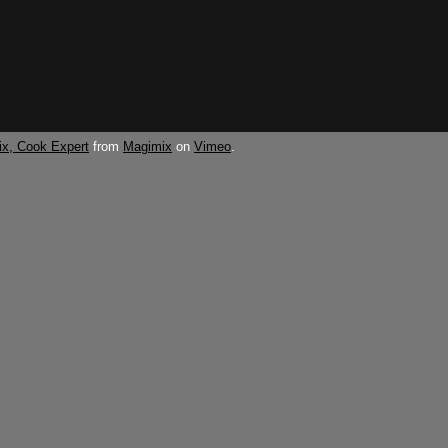
x, Cook Expert
from
Magimix
on
Vimeo
.