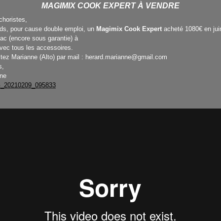
MAGIMIX COOK EXPERT À VENDRE
choristes,
ds, pour cause double emploi, un
Magimix Cook Expert
acheté 1080€ en jui
nac (encore sous garantie) à
vec tous les accessoires.
tez Marianne (Alto) par mail : herard.marianne@gmail.com
s,
ne