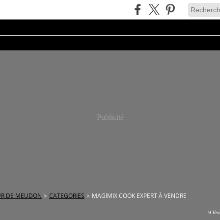
Publicité
R DE MEUDON
>
CATEGORIES
>
MAGIMIX COOK EXPERT À VENDRE
9 fév