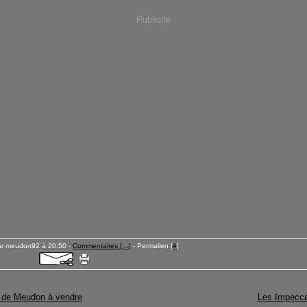
Publicité
ar meudon92 à 20:50 -
Commentaires [
…
]
- Permalien [
#
]
 de Meudon à vendre
Les Impecc