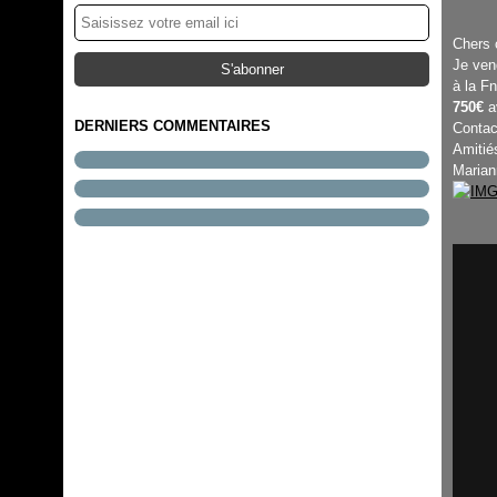
Chers 
Je ven
à la F
124 abonnés
750€
a
DERNIERS COMMENTAIRES
Contac
Amitié
Marian