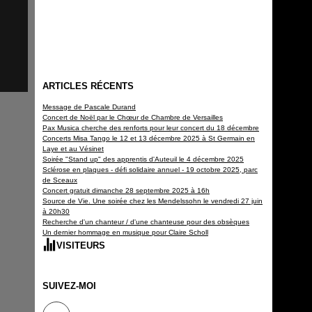
ARTICLES RÉCENTS
Message de Pascale Durand
Concert de Noël par le Chœur de Chambre de Versailles
Pax Musica cherche des renforts pour leur concert du 18 décembre
Concerts Misa Tango le 12 et 13 décembre 2025 à St Germain en
Laye et au Vésinet
Soirée "Stand up" des apprentis d'Auteuil le 4 décembre 2025
Sclérose en plaques - défi solidaire annuel - 19 octobre 2025, parc
de Sceaux
Concert gratuit dimanche 28 septembre 2025 à 16h
Source de Vie. Une soirée chez les Mendelssohn le vendredi 27 juin
à 20h30
Recherche d'un chanteur / d'une chanteuse pour des obsèques
Un dernier hommage en musique pour Claire Scholl
VISITEURS
Depuis la création
150 359
SUIVEZ-MOI