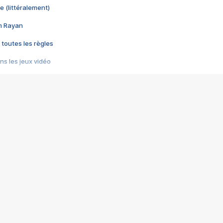
e (littéralement)
im Rayan
 toutes les règles
s les jeux vidéo
us choquant de Rockstar ? - Le scandale BULLY
e plus moche de Steam
du RÊVE tourne au CAUCHEMAR
pendant 8 heures
it… à tort
umiliés par un jeu vidéo
ire - Final Fantasy 8
ti un empire - Age of Empires
story DOFUS