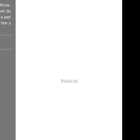
affiche
ert do
 a parl
hier s
Publicité