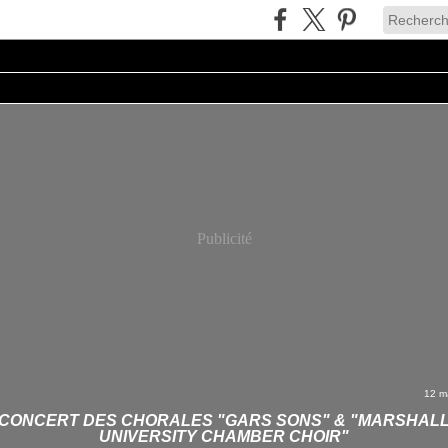
Publicité
12 m
CONCERT DES CHORALES "GARS SONS" & "MARSHAL
UNIVERSITY CHAMBER CHOIR"