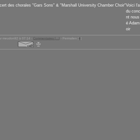
Voici l'
du conc
nt nous
é Adam 
oir
ar meudon92 à 07:14 -
Commentaires [
…
]
- Permalien [
#
]