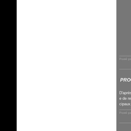
Posté p
PRO
D'aprè
e de r
cipaux.
Posté p