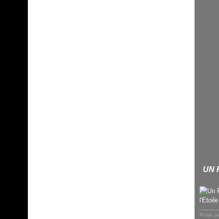
UN 
Posté p