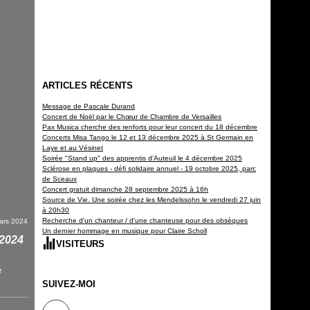
ARTICLES RÉCENTS
Message de Pascale Durand
Concert de Noël par le Chœur de Chambre de Versailles
Pax Musica cherche des renforts pour leur concert du 18 décembre
Concerts Misa Tango le 12 et 13 décembre 2025 à St Germain en
Laye et au Vésinet
Soirée "Stand up" des apprentis d'Auteuil le 4 décembre 2025
Sclérose en plaques - défi solidaire annuel - 19 octobre 2025, parc
de Sceaux
Concert gratuit dimanche 28 septembre 2025 à 16h
Source de Vie. Une soirée chez les Mendelssohn le vendredi 27 juin
à 20h30
Recherche d'un chanteur / d'une chanteuse pour des obsèques
ars 2024
Un dernier hommage en musique pour Claire Scholl
2024
VISITEURS
Depuis la création
150 359
SUIVEZ-MOI