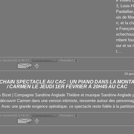
é Villiers
3, Louis-H
Pardaillan
uis de Mo
n, et la c
e Françoi
ochechouar
mbent fou
our et se 
t....
ar meudon92 à 09:17 -
Commentaires [
…
]
- Permalien [
#
]
25 jan
CHAIN SPECTACLE AU CAC : UN PIANO DANS LA MONT
/ CARMEN LE JEUDI 1ER FÉVRIER À 20H45 AU CAC
s Bizet | Compagnie Sandrine Anglade Théâtre et musique Sandrine Anglade 
edécouvrir Carmen dans une version intimiste, resserrée autour des personnag
 Avec une grande exigence opératique, ce spectacle reste fidèle à la partition
ar meudon92 à 19:12 -
Commentaires [
…
]
- Permalien [
#
]