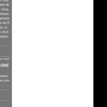
 En 166
enri de
, marq
ntespa
harmant
se de R
t, to
s d’am
marien
vier 2024
AGNE
propos
es prin
...