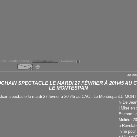
ar meudon92 à 05:54 -
Commentaires [
…
]
- Permalien [
#
]
30 jan
CHAIN SPECTACLE LE MARDI 27 FÉVRIER À 20H45 AU C
LE MONTESPAN
LE MONT
N De Jean
| Mise en
Etienne L
Molière 20
a Révélat
inine pou