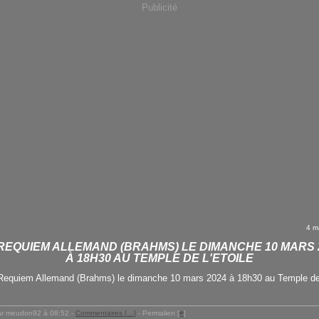
Publicité
4 m
REQUIEM ALLEMAND (BRAHMS) LE DIMANCHE 10 MARS 
À 18H30 AU TEMPLE DE L'ETOILE
ar meudon92 à 08:52 -
Commentaires [
…
]
- Permalien [
#
]