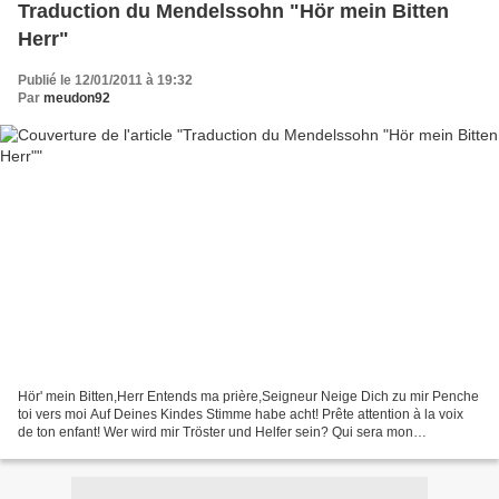
Traduction du Mendelssohn "Hör mein Bitten
Herr"
Publié le 12/01/2011 à 19:32
Par
meudon92
Hör' mein Bitten,Herr Entends ma prière,Seigneur Neige Dich zu mir Penche
toi vers moi Auf Deines Kindes Stimme habe acht! Prête attention à la voix
de ton enfant! Wer wird mir Tröster und Helfer sein? Qui sera mon
consolateur et mon allié? Ich bin allein....