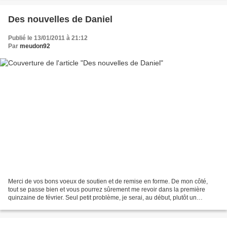
Des nouvelles de Daniel
Publié le 13/01/2011 à 21:12
Par
meudon92
Merci de vos bons voeux de soutien et de remise en forme. De mon côté,
tout se passe bien et vous pourrez sûrement me revoir dans la première
quinzaine de février. Seul petit problème, je serai, au début, plutôt un
auditeur qu'un chanteur à la chorale...