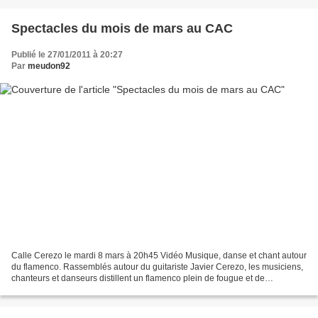
Spectacles du mois de mars au CAC
Publié le 27/01/2011 à 20:27
Par
meudon92
Calle Cerezo le mardi 8 mars à 20h45 Vidéo Musique, danse et chant autour
du flamenco. Rassemblés autour du guitariste Javier Cerezo, les musiciens,
chanteurs et danseurs distillent un flamenco plein de fougue et de
sensualité, de défi et de révolte,...