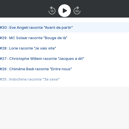
#30 : Eve Angeli raconte "Avant de partir"
#29 : MC Solaar raconte "Bouge de là"
28 : Lorie raconte "Je vais vite"
#27 : Christophe Willem raconte "Jacques a dit"
#26 : Chimène Badi raconte "Entre nous"
#25 : Indochine raconte "3e sexe"
#24 : Zaho raconte "C'est chelou"
#23 : Patrick Bruel raconte "Au café des délices"
#22 : Kyo raconte "Le chemin"
#21 : Nolwenn Leroy raconte "Cassé"