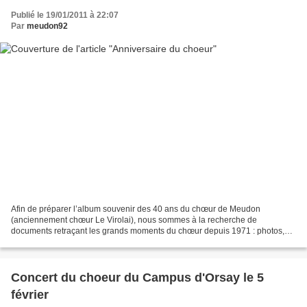
Publié le 19/01/2011 à 22:07
Par
meudon92
Afin de préparer l’album souvenir des 40 ans du chœur de Meudon
(anciennement chœur Le Virolai), nous sommes à la recherche de
documents retraçant les grands moments du chœur depuis 1971 : photos,
programme, annuaire des choristes, partitions, enregistrements...
Concert du choeur du Campus d'Orsay le 5
février