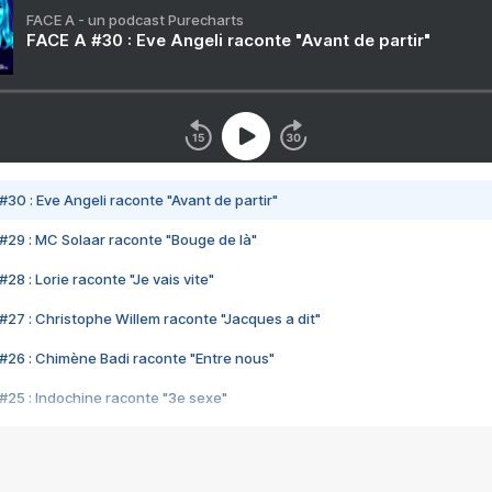
FACE A - un podcast Purecharts
FACE A #30 : Eve Angeli raconte "Avant de partir"
#30 : Eve Angeli raconte "Avant de partir"
#29 : MC Solaar raconte "Bouge de là"
28 : Lorie raconte "Je vais vite"
#27 : Christophe Willem raconte "Jacques a dit"
#26 : Chimène Badi raconte "Entre nous"
#25 : Indochine raconte "3e sexe"
#24 : Zaho raconte "C'est chelou"
#23 : Patrick Bruel raconte "Au café des délices"