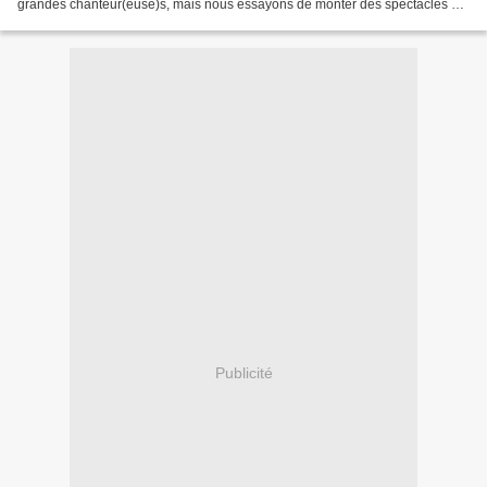
grandes chanteur(euse)s, mais nous essayons de monter des spectacles un
peu originaux – de bons arrangements...
Publicité