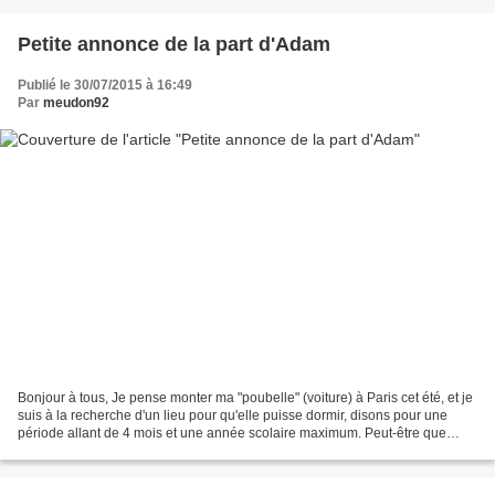
Petite annonce de la part d'Adam
Publié le 30/07/2015 à 16:49
Par
meudon92
Bonjour à tous, Je pense monter ma "poubelle" (voiture) à Paris cet été, et je
suis à la recherche d'un lieu pour qu'elle puisse dormir, disons pour une
période allant de 4 mois et une année scolaire maximum. Peut-être que
quelqu'un aurait une solution,...