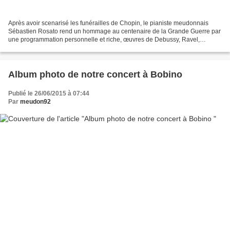
Après avoir scenarisé les funérailles de Chopin, le pianiste meudonnais
Sébastien Rosato rend un hommage au centenaire de la Grande Guerre par
une programmation personnelle et riche, œuvres de Debussy, Ravel,
Prokofiev. A écouter absolument , dans La...
Album photo de notre concert à Bobino
Publié le 26/06/2015 à 07:44
Par
meudon92