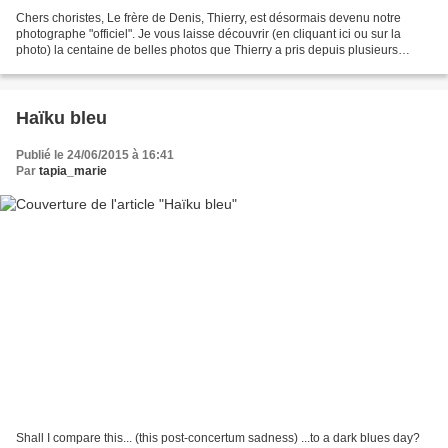
Chers choristes, Le frère de Denis, Thierry, est désormais devenu notre
photographe "officiel". Je vous laisse découvrir (en cliquant ici ou sur la
photo) la centaine de belles photos que Thierry a pris depuis plusieurs
emplacements. N'hésitez pas à lui...
Haïku bleu
Publié le 24/06/2015 à 16:41
Par
tapia_marie
Shall I compare this... (this post-concertum sadness) ...to a dark blues day?