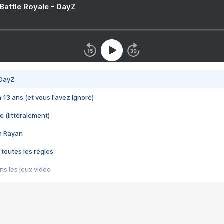
 Battle Royale - DayZ
 DayZ
 a 13 ans (et vous l'avez ignoré)
e (littéralement)
im Rayan
 toutes les règles
s les jeux vidéo
us choquant de Rockstar ? - Le scandale BULLY
e plus moche de Steam
du RÊVE tourne au CAUCHEMAR