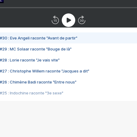
#30 : Eve Angeli raconte "Avant de partir"
#29 : MC Solaar raconte "Bouge de là"
28 : Lorie raconte "Je vais vite"
#27 : Christophe Willem raconte "Jacques a dit"
#26 : Chimène Badi raconte "Entre nous"
#25 : Indochine raconte "3e sexe"
#24 : Zaho raconte "C'est chelou"
#23 : Patrick Bruel raconte "Au café des délices"
#22 : Kyo raconte "Le chemin"