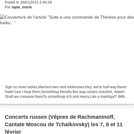
Publié le 30/01/2015 à 06:09
Par
tapia_marie
Sigh no more ladies,Married men and mistresses:Hey, we're half way there!
Hark! now I hear them,Something friendly this way comes:Joachim, Adam!
Shall we compare themTo something rich and merry,Like a madrigal? With
William Shakespeare,We can sing both...
Concerts russes (Vêpres de Rachmaninoff,
Cantate Moscou de Tchaïkovsky) les 7, 8 et 11
février