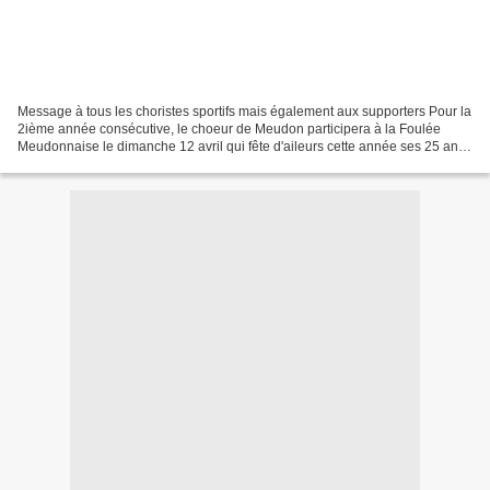
Message à tous les choristes sportifs mais également aux supporters Pour la
2ième année consécutive, le choeur de Meudon participera à la Foulée
Meudonnaise le dimanche 12 avril qui fête d'aileurs cette année ses 25 ans !
Vous pouvez d'ors et déja vous...