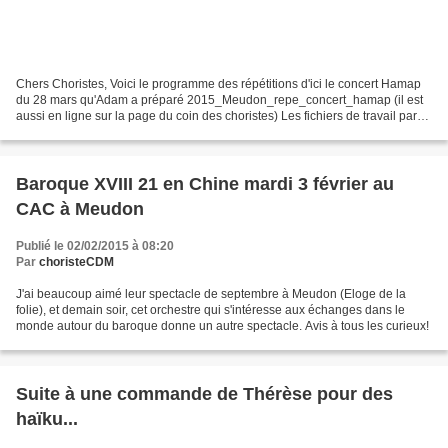
Chers Choristes, Voici le programme des répétitions d'ici le concert Hamap
du 28 mars qu'Adam a préparé 2015_Meudon_repe_concert_hamap (il est
aussi en ligne sur la page du coin des choristes) Les fichiers de travail par
pupitre (les fameuses K7 d'Adam)...
Baroque XVIII 21 en Chine mardi 3 février au
CAC à Meudon
Publié le 02/02/2015 à 08:20
Par
choristeCDM
J'ai beaucoup aimé leur spectacle de septembre à Meudon (Eloge de la
folie), et demain soir, cet orchestre qui s'intéresse aux échanges dans le
monde autour du baroque donne un autre spectacle. Avis à tous les curieux!
Suite à une commande de Thérèse pour des
haïku...