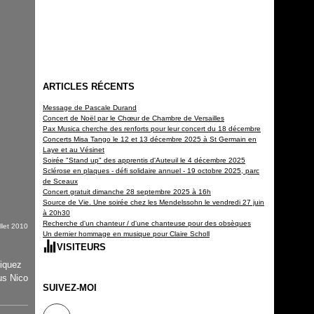
ARTICLES RÉCENTS
Message de Pascale Durand
Concert de Noël par le Chœur de Chambre de Versailles
Pax Musica cherche des renforts pour leur concert du 18 décembre
Concerts Misa Tango le 12 et 13 décembre 2025 à St Germain en
Laye et au Vésinet
Soirée "Stand up" des apprentis d'Auteuil le 4 décembre 2025
Sclérose en plaques - défi solidaire annuel - 19 octobre 2025, parc
de Sceaux
Concert gratuit dimanche 28 septembre 2025 à 16h
Source de Vie. Une soirée chez les Mendelssohn le vendredi 27 juin
à 20h30
Recherche d'un chanteur / d'une chanteuse pour des obsèques
illet 2010
Un dernier hommage en musique pour Claire Scholl
VISITEURS
liquez
Depuis la création
150 359
us Nico
SUIVEZ-MOI