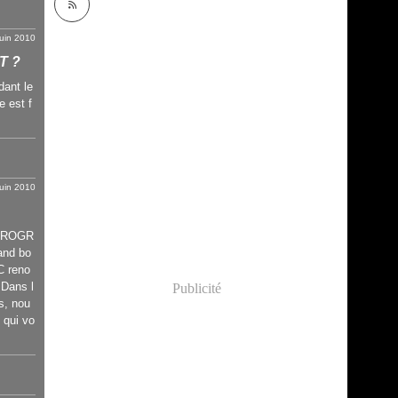
juin 2010
T ?
dant le
e est f
juin 2010
T_PROGR
and bo
C reno
.Dans l
Publicité
s, nou
 qui vo