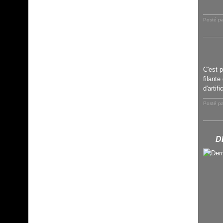
Posté p
C'est p
filante
d'arti
Posté pa
D