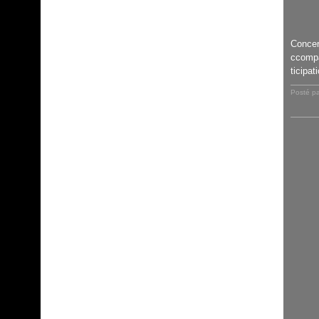
Concer
ccomp
ticipat
Posté pa