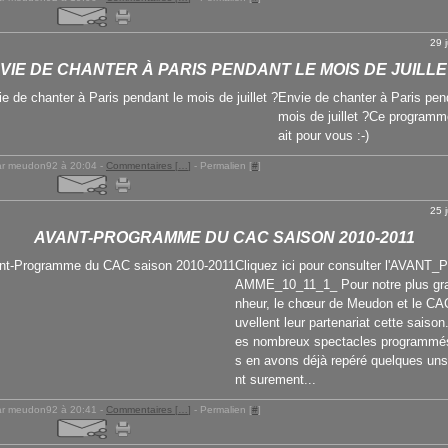
29 
VIE DE CHANTER À PARIS PENDANT LE MOIS DE JUILLE
Envie de chanter à Paris pen
mois de juillet ?Ce programm
ait pour vous :-)
ar meudon92 à 20:04 -
Commentaires [
…
]
- Permalien [
#
]
25 
AVANT-PROGRAMME DU CAC SAISON 2010-2011
Cliquez ici pour consulter l'AVAN
AMME_10_11_1_ Pour notre plus gr
nheur, le chœur de Meudon et le CA
uvellent leur partenariat cette saison
es nombreux spectacles programmé
s en avons déjà repéré quelques uns
nt surement...
ar meudon92 à 20:41 -
Commentaires [
…
]
- Permalien [
#
]