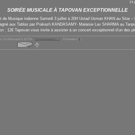
23 
SOIRÉE MUSICALE À TAPOVAN EXCEPTIONNELLE
t de Musique indienne Samedi 3 juillet à 20H Ustad Usman KHAN au Sitar – 
agné aux Tablas par Prakash KANDASAMY- Malaisie Lav SHARMA au Tanpu
ion : 12€ Tapovan vous invite à assister à un concert exceptionnel d’un des pl
r 1124bernard à 20:54 -
Commentaires [
…
]
- Permalien [
#
]