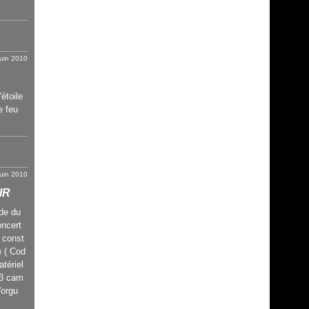
juin 2010
'étoile
e feu
juin 2010
IR
de du
oncert
 const
é ( Cod
atériel
 3 cam
'orgu