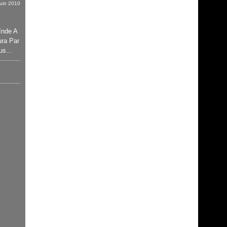
juin 2010
Inde A
ra Par
us...