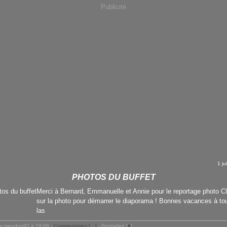
Publicité
1 ju
PHOTOS DU BUFFET
Merci à Bernard, Emmanuelle et Annie pour le reportage photo C
sur la photo pour démarrer le diaporama ! Bonnes vacances à to
las
ar meudon92 à 19:06 -
Commentaires [
…
]
- Permalien [
#
]