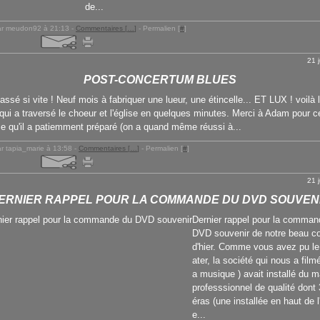
de...
ar meudon92 à 21:13 -
Commentaires [
…
]
- Permalien [
#
]
21 
POST-CONCERTUM BLUES
assé si vite ! Neuf mois à fabriquer une lueur, une étincelle... ET LUX ! voilà l
 qui a traversé le choeur et l'église en quelques minutes. Merci à Adam pour c
fice qu'il a patiemment préparé (on a quand même réussi à...
r tapia_marie à 13:58 -
Commentaires [
…
]
- Permalien [
#
]
21 
ERNIER RAPPEL POUR LA COMMANDE DU DVD SOUVEN
Dernier rappel pour la comman
DVD souvenir de notre beau c
d'hier. Comme vous avez pu le
ater, la société qui nous a film
a musique ) avait installé du m
professsionnel de qualité dont
éras (une installée en haut de l
e...