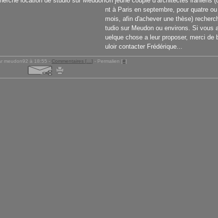
Un jeune couple d’architectes iraniens (
nt à Paris en septembre, pour quatre ou
mois, afin d'achever une thèse) recherc
tudio sur Meudon ou environs. Si vous 
uelque chose a leur proposer, merci de 
uloir contacter Frédérique...
ar meudon92 à 18:55 -
Commentaires [
…
]
- Permalien [
#
]