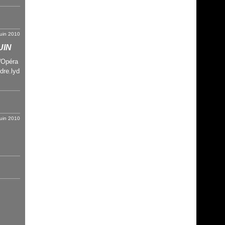
juin 2010
UIN
'Opéra
dre.lyd
juin 2010