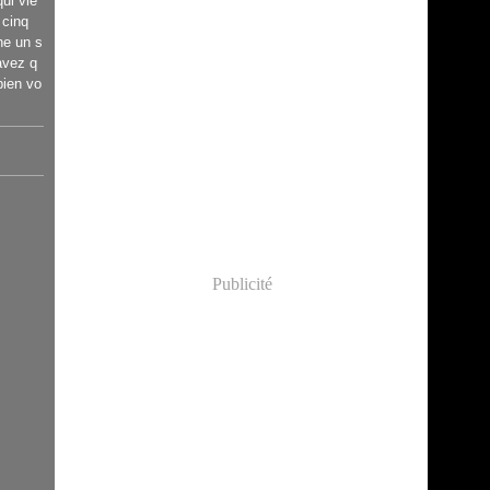
qui vie
 cinq
he un s
avez q
bien vo
Publicité