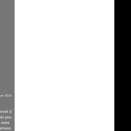
juin 2010
ermet d
oto pou
 notre
ertains