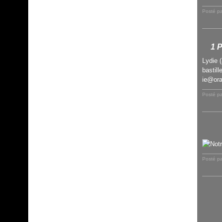
Posté p
1 
Lydie 
bastill
ie@oran
Posté p
Posté p